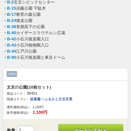
・
B-2
文京シビックセンター
・
B-15
須藤公園 千駄木
・
B-17
教育の森公園
・
B-24
後楽公園
・
B-38
首都高下の公園
・
B-40
カイザースラウテルン広場
・
B-42
小石川後楽園入口
・
B-43
小石川植物園入口
・
B-44
江戸川公園
・
B-90
小石川後楽園と東京ドーム
NEW
文京の公園(10枚セット)
BH01
商品コード：
絵葉書
>
ふるさと文京百景
関連カテゴリ：
通常価格(税込)：
1,100
円
1,100
円
販売価格(税込)：
数量
カートに入れる