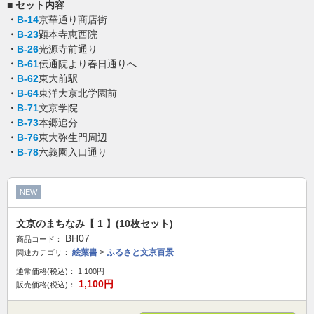
■ セット内容
・
B-14
京華通り商店街
・
B-23
顕本寺恵西院
・
B-26
光源寺前通り
・
B-61
伝通院より春日通りへ
・
B-62
東大前駅
・
B-64
東洋大京北学園前
・
B-71
文京学院
・
B-73
本郷追分
・
B-76
東大弥生門周辺
・
B-78
六義園入口通り
NEW
文京のまちなみ【 1 】(10枚セット)
BH07
商品コード：
絵葉書
>
ふるさと文京百景
関連カテゴリ：
通常価格(税込)：
1,100
円
1,100
円
販売価格(税込)：