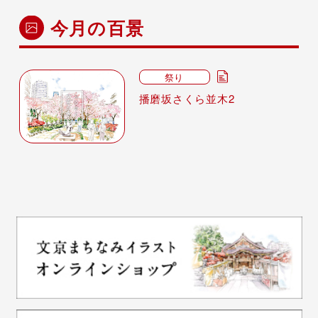
今月の百景
祭り
播磨坂さくら並木2