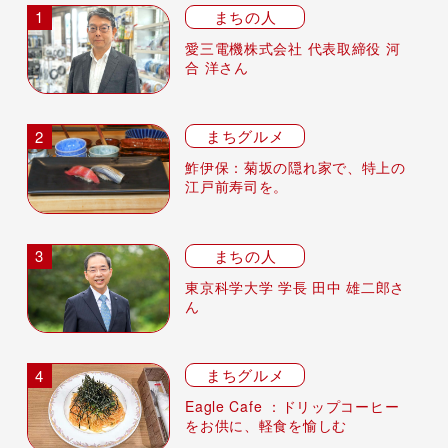
まちの人
愛三電機株式会社 代表取締役 河
合 洋さん
まちグルメ
鮓伊保：菊坂の隠れ家で、特上の
江戸前寿司を。
まちの人
東京科学大学 学長 田中 雄二郎さ
ん
まちグルメ
Eagle Cafe ：ドリップコーヒー
をお供に、軽食を愉しむ