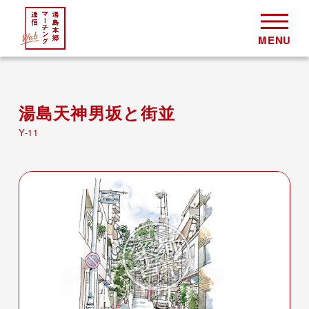
湯島天神男坂と街並
Y-11