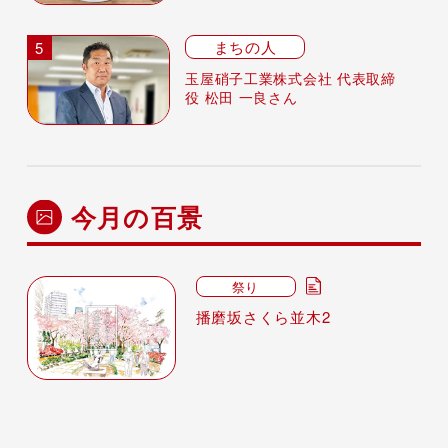
まちの人
玉屋硝子工業株式会社 代表取締
役 松田 一良さん
今月の百景
祭り
播磨坂さくら並木2