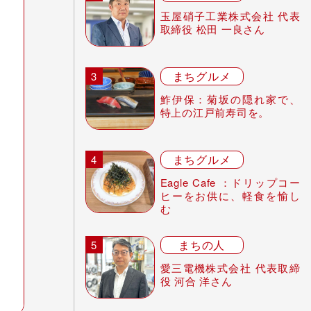
玉屋硝子工業株式会社 代表
取締役 松田 一良さん
まちグルメ
鮓伊保：菊坂の隠れ家で、
特上の江戸前寿司を。
まちグルメ
Eagle Cafe ：ドリップコー
ヒーをお供に、軽食を愉し
む
まちの人
愛三電機株式会社 代表取締
役 河合 洋さん