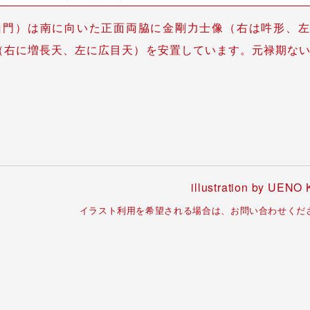
山門）は南に向いた正面両脇に金剛力士像（右は吽形、左
（右に増長天、左に広目天）を安置しています。元禄期な
illustration by UENO 
イラスト利用を希望される場合は、お問い合わせくだ