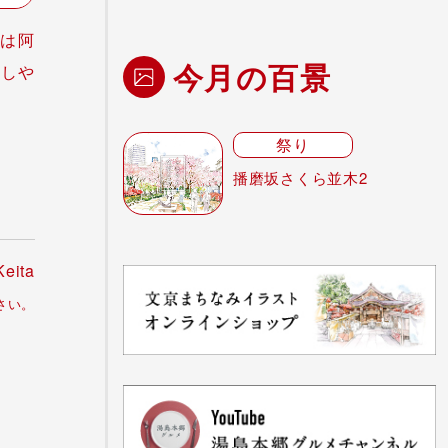
は阿
今月の百景
いしや
祭り
播磨坂さくら並木2
Keita
さい。