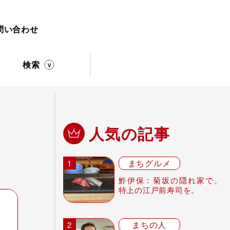
問い合わせ
検索
人気の記事
まちグルメ
鮓伊保：菊坂の隠れ家で、
特上の江戸前寿司を。
まちの人