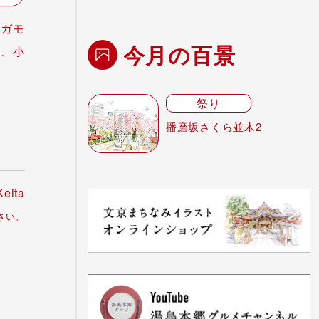
ルガモ
今月の百景
て、小
祭り
播磨坂さくら並木2
Keita
さい。