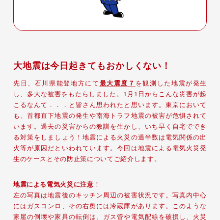
大地震は今日起きてもおかしくない！
先日、石川県能登地方にて
最大震度７
を観測した地震が発生
し、多大な被害をもたらしました。1月1日からこんな災害が起
こるなんて．．．と皆さん思われたと思います。東京において
も、首都直下地震の発生や南海トラフ地震の被害が危惧されて
います。過去の災害からの教訓を生かし、いち早く自宅ででき
る対策をしましょう！地震による火災の過半数は電気関係の出
火等が原因だといわれています。今回は地震による電気火災発
生のケースとその防止策についてご紹介します。
地震による電気火災に注意
！
左の写真は地震後のキッチン周辺の被害状況です。写真内中心
にはガスコンロ、その右奥には冷蔵庫があります。このような
家屋の倒壊や家具の転倒は、ガス管や電気配線を破損し、火災