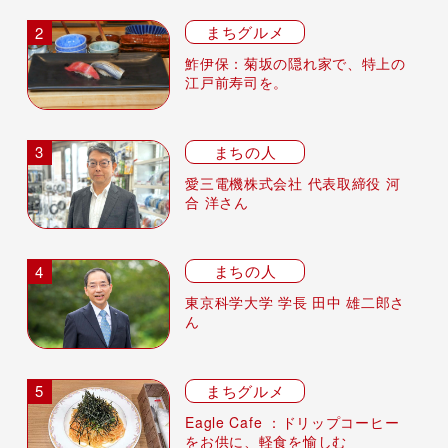
まちグルメ
鮓伊保：菊坂の隠れ家で、特上の
江戸前寿司を。
まちの人
愛三電機株式会社 代表取締役 河
合 洋さん
まちの人
東京科学大学 学長 田中 雄二郎さ
ん
まちグルメ
Eagle Cafe ：ドリップコーヒー
をお供に、軽食を愉しむ