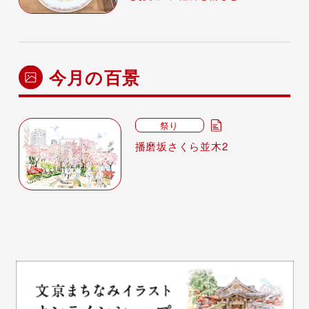
今月の百景
祭り
播磨坂さくら並木2