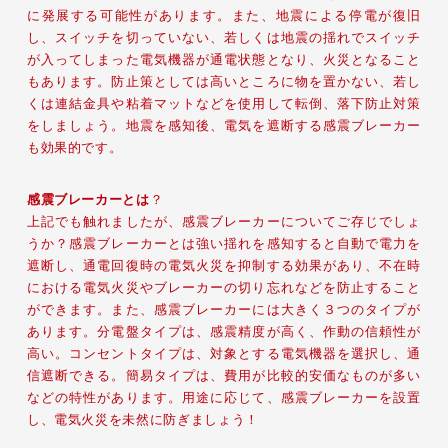
に発展する可能性があります。また、地震による停電が復旧
し、スイッチを切っていない、若しくは地震の揺れでスイッチ
が入ってしまった電気機器が通電状態となり、火災となること
もあります。防止策としては高いところに物を置かない、若し
くは連結金具や粘着マットなどを使用して転倒、落下防止対策
をしましょう。地震を感知後、電気を遮断する感震ブレーカー
も効果的です。
感震ブレーカーとは
？
上記でも触れましたが、感震ブレーカーについてご存じでしょ
うか？感震ブレーカーとは強い揺れを感知すると自動で電力を
遮断し、通電回復時の電気火災を抑制する効果があり、不在時
における電気火災やブレーカーの切り忘れなどを防止すること
ができます。また、感震ブレーカーには大きく３つのタイプが
あります。分電盤タイプは、感震精度が高く、作動の信頼性が
高い。コンセントタイプは、対象とする電気機器を選択し、通
信遮断できる。簡易タイプは、費用が比較的安価なものが多い
などの特性があります。用途に応じて、感震ブレーカーを設置
し、電気火災を未然に防ぎましょう！