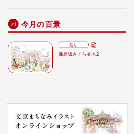
今月の百景
祭り
播磨坂さくら並木2