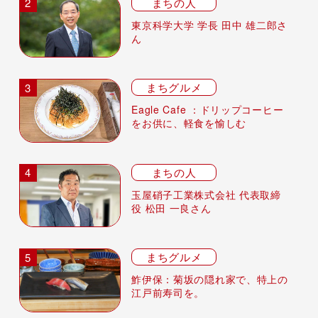
まちの人
東京科学大学 学長 田中 雄二郎さ
ん
まちグルメ
Eagle Cafe ：ドリップコーヒー
をお供に、軽食を愉しむ
まちの人
玉屋硝子工業株式会社 代表取締
役 松田 一良さん
まちグルメ
鮓伊保：菊坂の隠れ家で、特上の
江戸前寿司を。