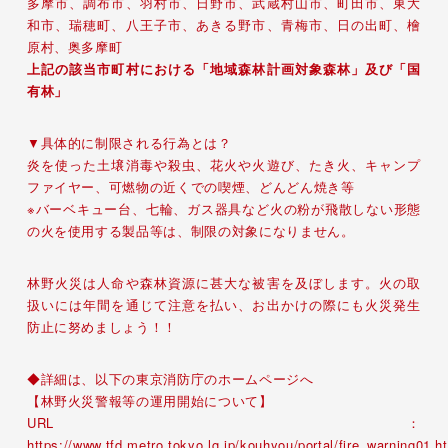
多摩市、調布市、羽村市、日野市、武蔵村山市、町田市、東大
和市、瑞穂町、八王子市、あきる野市、青梅市、日の出町、檜
原村、奥多摩町
上記の該当市町村における「地域森林計画対象森林」及び「国
有林」
▼具体的に制限される行為とは？
炎を使った土壌消毒や殺虫、花火や火遊び、たき火、キャンプ
ファイヤー、可燃物の近くでの喫煙、どんどん焼き等
※バーベキュー台、七輪、ガス器具など火の粉が飛散しない形態
の火を使用する製品等は、制限の対象になりません。
林野火災は人命や森林資源に甚大な被害を及ぼします。火の取
扱いには年間を通じて注意を払い、お出かけの際にも火災発生
防止に努めましょう！！
◆詳細は、以下の東京消防庁のホームページへ
【林野火災警報等の運用開始について】
URL：
https://www.tfd.metro.tokyo.lg.jp/kouhyou/portal/fire_warning01.h