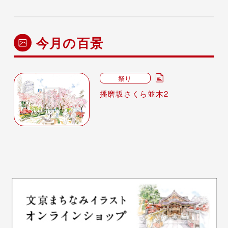
今月の百景
祭り
播磨坂さくら並木2