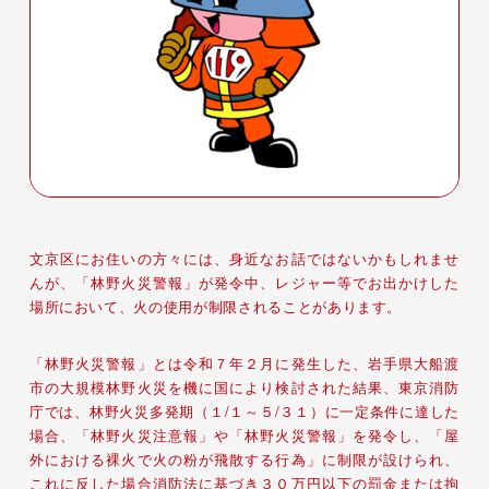
文京区にお住いの方々には、身近なお話ではないかもしれませ
んが、「林野火災警報」が発令中、レジャー等でお出かけした
場所において、火の使用が制限されることがあります。
「林野火災警報」とは令和７年２月に発生した、岩手県大船渡
市の大規模林野火災を機に国により検討された結果、東京消防
庁では、林野火災多発期（１/１～５/３１）に一定条件に達した
場合、「林野火災注意報」や「林野火災警報」を発令し、「屋
外における裸火で火の粉が飛散する行為」に制限が設けられ、
これに反した場合消防法に基づき３０万円以下の罰金または拘