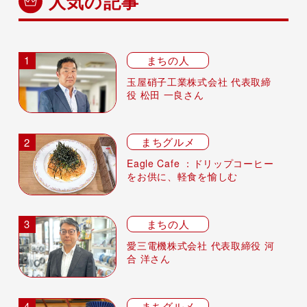
人気の記事
まちの人
玉屋硝子工業株式会社 代表取締
役 松田 一良さん
まちグルメ
Eagle Cafe ：ドリップコーヒー
をお供に、軽食を愉しむ
まちの人
愛三電機株式会社 代表取締役 河
合 洋さん
まちグルメ