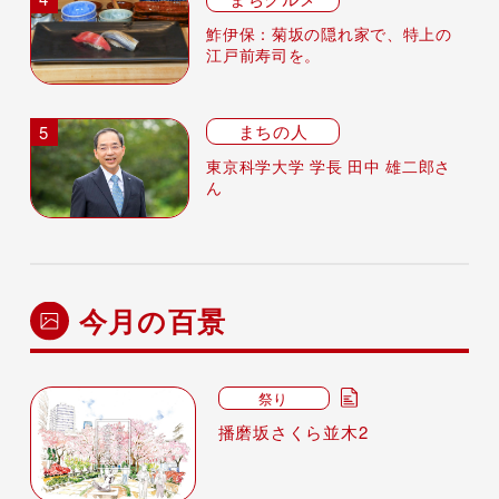
鮓伊保：菊坂の隠れ家で、特上の
江戸前寿司を。
まちの人
東京科学大学 学長 田中 雄二郎さ
ん
今月の百景
祭り
播磨坂さくら並木2