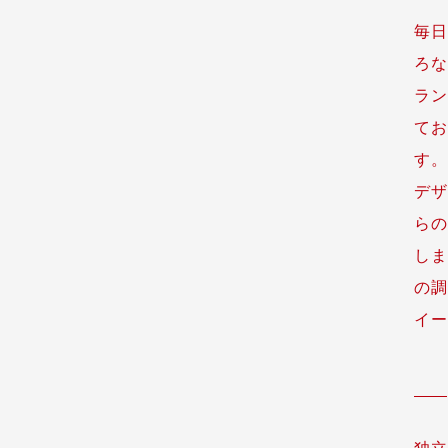
毎
ろ
ラ
て
す。
デ
ら
しま
の
イー
独