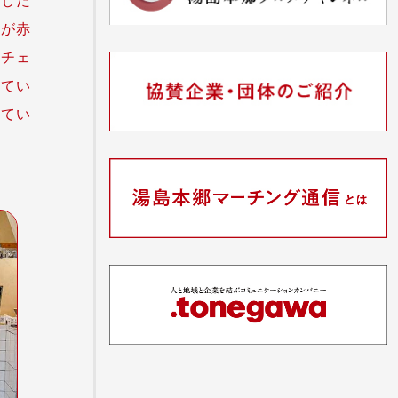
子が赤
ーチェ
してい
ってい