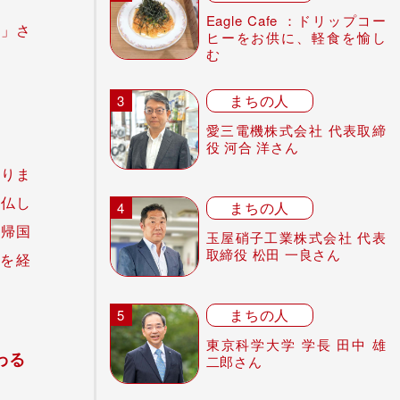
Eagle Cafe ：ドリップコー
N」さ
ヒーをお供に、軽食を愉し
む
まちの人
愛三電機株式会社 代表取締
役 河合 洋さん
取りま
渡仏し
まちの人
。帰国
玉屋硝子工業株式会社 代表
取締役 松田 一良さん
を経
まちの人
東京科学大学 学長 田中 雄
わる
二郎さん