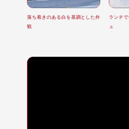
落ち着きのある白を基調とした外
ランチで
観
ュ