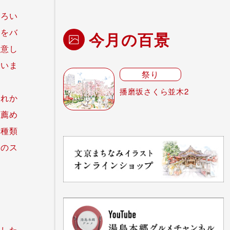
いろい
質をバ
今月の百景
用意し
でいま
祭り
播磨坂さくら並木2
これか
お薦め
４種類
梨のス
にした