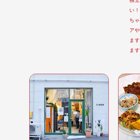
い！
ちゃ
ア
ま
ます