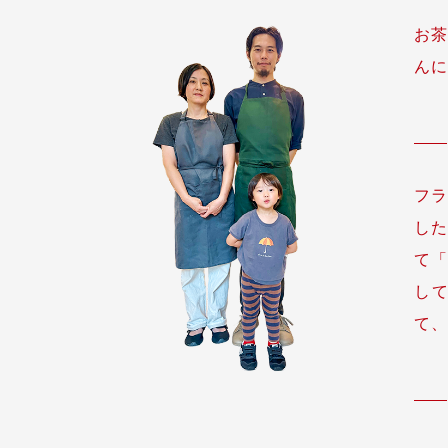
お茶
んに
フラ
した
て
し
て、