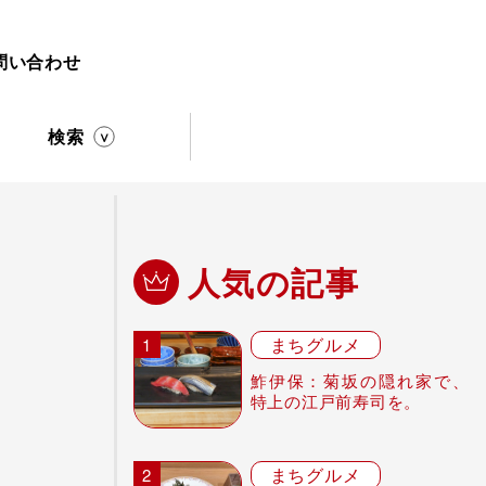
問い合わせ
検索
人気の記事
まちグルメ
鮓伊保：菊坂の隠れ家で、
特上の江戸前寿司を。
まちグルメ