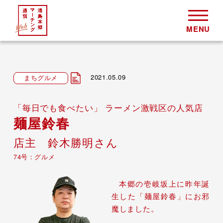
2021.05.09
まちグルメ
「毎日でも食べたい」 ラーメン激戦区の人気店
麺屋鈴春
店主 鈴木勝明さん
74号：グルメ
本郷の壱岐坂上に昨年誕
生した「麺屋鈴春」にお邪
魔しました。