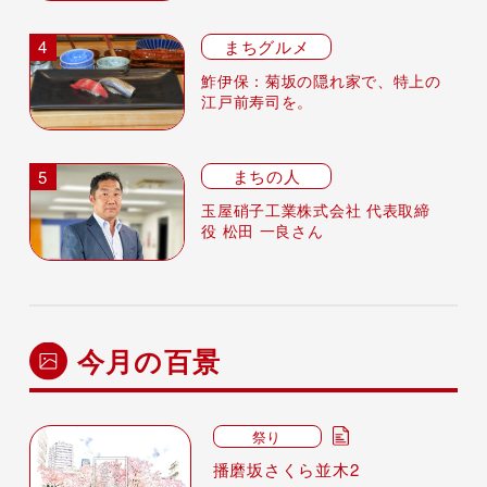
まちグルメ
鮓伊保：菊坂の隠れ家で、特上の
江戸前寿司を。
まちの人
玉屋硝子工業株式会社 代表取締
役 松田 一良さん
今月の百景
祭り
播磨坂さくら並木2