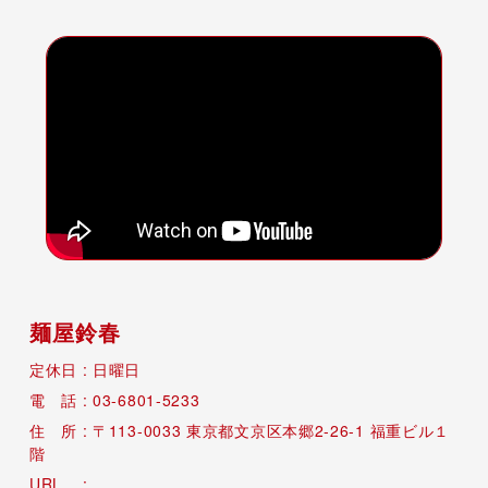
麺屋鈴春
日曜日
03-6801-5233
113-0033
東京都文京区本郷2-26-1 福重ビル１
階