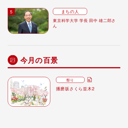
まちの人
東京科学大学 学長 田中 雄二郎さ
ん
今月の百景
祭り
播磨坂さくら並木2