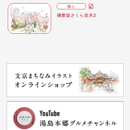
祭り
播磨坂さくら並木2