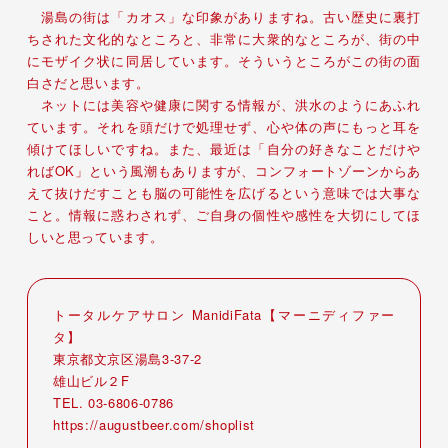
湯島の街は「カオス」な印象がありますね。古い歴史に裏打
ちされた文化的なところと、非常に大衆的なところが、街の中
にモザイク状に同居しています。そういうところがこの街の面
白さだと思います。
ネットには美容や健康に関する情報が、洪水のようにあふれ
ています。それを頭だけで処理せず、心や体の声にもっと耳を
傾けてほしいですね。また、最近は「自分の好きなことだけや
ればOK」という風潮もありますが、コンフォートゾーンからあ
えて抜けだすことも脳の可能性を広げるという意味では大事な
こと。情報に惑わされず、ご自身の個性や感性を大切にしてほ
しいと思っています。
トータルケアサロン ManidiFata【マーニディファー
タ】
東京都文京区湯島3-37-2
雄山ビル２F
TEL. 03-6806-0786
https://augustbeer.com/shoplist