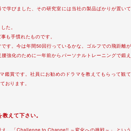
科で学びました、その研究室には当社の製品ばかりが置い
ました。
家事も手慣れたものです。
です。今は年間50回行っているかな。ゴルフでの飛距離
足腰強化のために一年前からパーソナルトレーニングで鍛
ラマ鑑賞です。社員にお勧めのドラマを教えてもらって観
しております。
を教えて下さい。
hallenge to Change!! ～変化への挑戦～」 とい