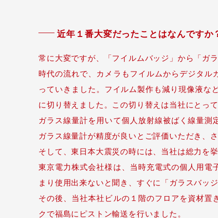
近年１番大変だったことはなんですか
常に大変ですが、「フイルムバッジ」から「ガ
時代の流れで、カメラもフイルムからデジタル
っていきました。フイルム製作も減り現像液など
に切り替えました。この切り替えは当社にとっ
ガラス線量計を用いて個人放射線被ばく線量測
ガラス線量計が精度が良いとご評価いただき、
そして、東日本大震災の時には、当社は総力を
東京電力株式会社様は、当時充電式の個人用電
まり使用出来ないと聞き、すぐに「ガラスバッ
その後、当社本社ビルの１階のフロアを資材置
クで福島にピストン輸送を行いました。