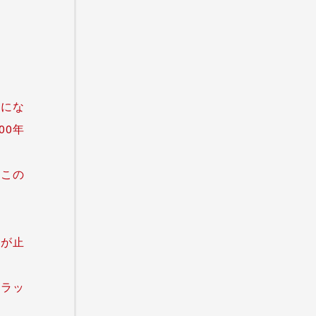
ルにな
00年
。この
給が止
トラッ