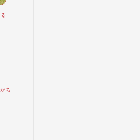
わる
年がち