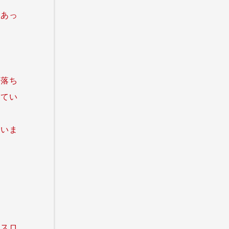
てあっ
が落ち
えてい
ていま
うスロ