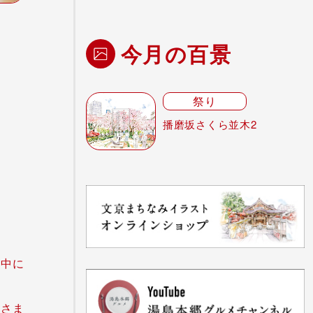
。
今月の百景
祭り
播磨坂さくら並木2
の中に
どさま