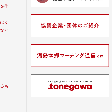
気を作
被ばく
置など
するも