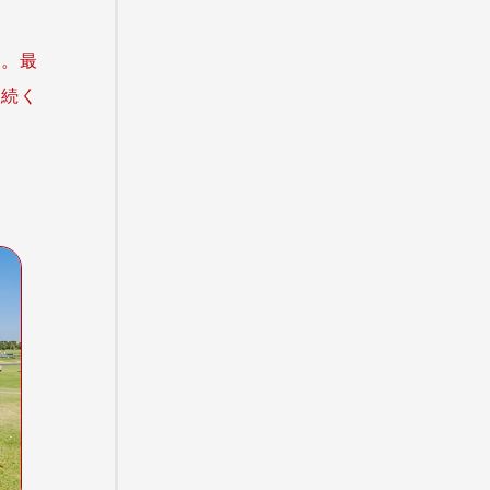
た。最
が続く